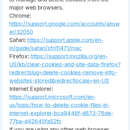
major web browsers.
Chrome:
https://support.google.com/accounts/answ
er/32050
Safari:
https://support.apple.com/en-
in/guide/safari/sfri11471/mac
Firefox:
https://support.mozilla.org/en-
US/kb/clear-cookies-and-site-data-firefox?
redirectslug=delete-cookies-remove-info-
websites-stored&redirectlocale=en-US
Internet Explorer:
https://support.microsoft.com/en-
us/topic/how-to-delete-cookie-files-in-
internet-explorer-bca9446f-d873-78de-
77ba-d42645fa52fc
If you are using any other web browser,