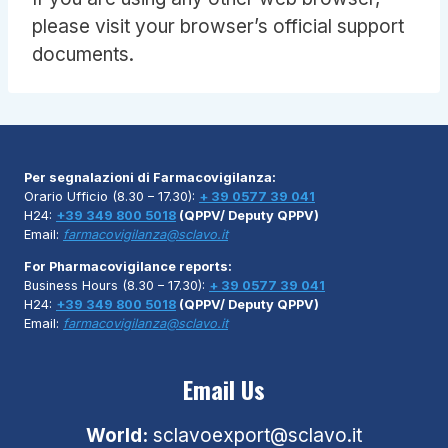
please visit your browser’s official support
documents.
Per segnalazioni di Farmacovigilanza:
Orario Ufficio (8.30 – 17.30):
+ 39 0577 39 041
H24:
+39 349 800 5018
(QPPV/ Deputy QPPV)
Email:
farmacovigilanza@sclavo.it
For Pharmacovigilance reports:
Business Hours (8.30 – 17.30):
+ 39 0577 39 041
H24:
+39 349 800 5018
(QPPV/ Deputy QPPV)
Email:
farmacovigilanza@sclavo.it
Email Us
World:
sclavoexport@sclavo.it